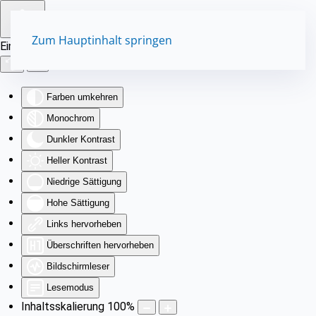
Zum Hauptinhalt springen
Eingabehilfen öffnen
Farben umkehren
Monochrom
Dunkler Kontrast
Heller Kontrast
Niedrige Sättigung
Hohe Sättigung
Links hervorheben
Überschriften hervorheben
Bildschirmleser
Lesemodus
Inhaltsskalierung
100
%