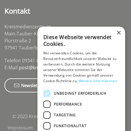
Kontakt
Kreismedienzentrum
×
Main-Tauber-Kreis
Diese Webseite verwendet
Flurstraße 2
Cookies.
97941 Tauberbischofsheim-Distelhausen
Wir verwenden Cookies, um die
Benutzerfreundlichkeit unserer Website zu
Telefon 09341 84670
verbessern. Durch die weitere Nutzung
E-Mail
post@kmz-tbb.de
unserer Webseite stimmen Sie der
Verwendung von Cookies gemäß unserer
Cookie-Richtlinie zu.
Weitere Informationen
Newsletter
UNBEDINGT ERFORDERLICH
PERFORMANCE
TARGETING
© 2023 Kreismedienzentrum Main-Tauber-Kreis.
FUNKTIONALITÄT
Impressum
Datenschutzerklärung
Cookies