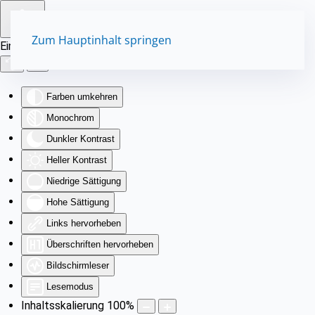
Zum Hauptinhalt springen
Eingabehilfen öffnen
Farben umkehren
Monochrom
Dunkler Kontrast
Heller Kontrast
Niedrige Sättigung
Hohe Sättigung
Links hervorheben
Überschriften hervorheben
Bildschirmleser
Lesemodus
Inhaltsskalierung
100
%