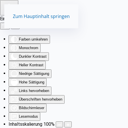
Zum Hauptinhalt springen
Eingabehilfen öffnen
Farben umkehren
Monochrom
Dunkler Kontrast
Heller Kontrast
Niedrige Sättigung
Hohe Sättigung
Links hervorheben
Überschriften hervorheben
Bildschirmleser
Lesemodus
Inhaltsskalierung
100
%