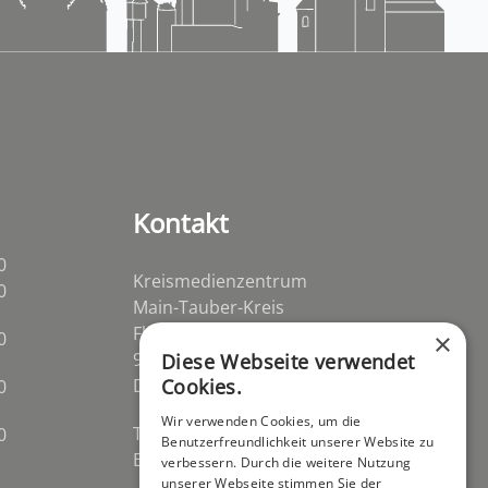
Kontakt
0
Kreismedienzentrum
0
Main-Tauber-Kreis
Flurstraße 2
0
×
97941 Tauberbischofsheim-
Diese Webseite verwendet
Distelhausen
Cookies.
0
Wir verwenden Cookies, um die
Telefon 09341 84670
0
Benutzerfreundlichkeit unserer Website zu
E-Mail
post@kmz-tbb.de
verbessern. Durch die weitere Nutzung
unserer Webseite stimmen Sie der