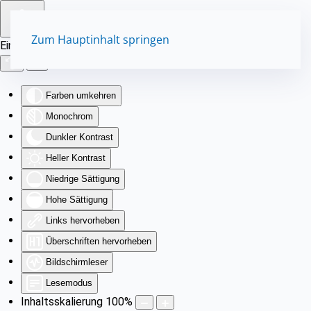
Zum Hauptinhalt springen
Eingabehilfen öffnen
Farben umkehren
Monochrom
Dunkler Kontrast
Heller Kontrast
Niedrige Sättigung
Hohe Sättigung
Links hervorheben
Überschriften hervorheben
Bildschirmleser
Lesemodus
Inhaltsskalierung
100
%