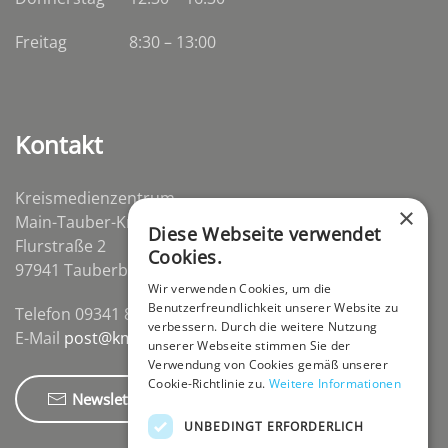
Freitag
8:30 – 13:00
Kontakt
Kreismedienzentrum
×
Main-Tauber-Kreis
Diese Webseite verwendet
Flurstraße 2
Cookies.
97941 Tauberbischofsheim-Distelhausen
Wir verwenden Cookies, um die
Benutzerfreundlichkeit unserer Website zu
Telefon 09341 84670
verbessern. Durch die weitere Nutzung
E-Mail
post@kmz-tbb.de
unserer Webseite stimmen Sie der
Verwendung von Cookies gemäß unserer
Cookie-Richtlinie zu.
Weitere Informationen
Newsletter
UNBEDINGT ERFORDERLICH