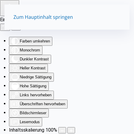
Zum Hauptinhalt springen
Eingabehilfen öffnen
Farben umkehren
Monochrom
Dunkler Kontrast
Heller Kontrast
Niedrige Sättigung
Hohe Sättigung
Links hervorheben
Überschriften hervorheben
Bildschirmleser
Lesemodus
Inhaltsskalierung
100
%