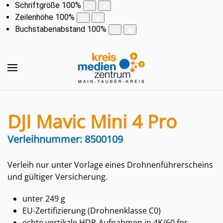
Schriftgröße
100
%
Zeilenhöhe
100
%
Buchstabenabstand
100
%
DJI Mavic Mini 4 Pro
Verleihnummer: 8500109
Verleih nur unter Vorlage eines Drohnenführerscheins
und gültiger Versicherung.
unter 249 g
EU-Zertifizierung (Drohnenklasse C0)
echte vertikale HDR-Aufnahmen in 4K/60 fps