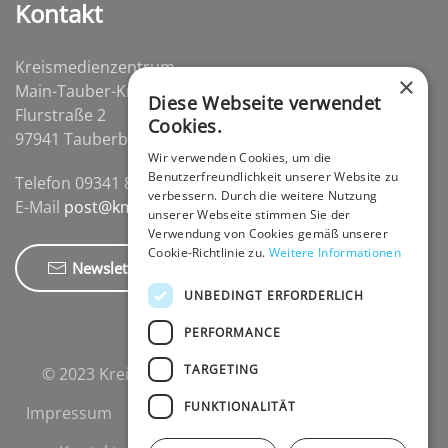
Kontakt
Kreismedienzentrum
×
Main-Tauber-Kreis
Diese Webseite verwendet
Flurstraße 2
Cookies.
97941 Tauberbischofsheim-Distelhausen
Wir verwenden Cookies, um die
Benutzerfreundlichkeit unserer Website zu
Telefon 09341 84670
verbessern. Durch die weitere Nutzung
E-Mail
post@kmz-tbb.de
unserer Webseite stimmen Sie der
Verwendung von Cookies gemäß unserer
Cookie-Richtlinie zu.
Weitere Informationen
Newsletter
UNBEDINGT ERFORDERLICH
PERFORMANCE
TARGETING
© 2023 Kreismedienzentrum Main-Tauber-Kreis.
FUNKTIONALITÄT
Impressum
Datenschutzerklärung
Cookies