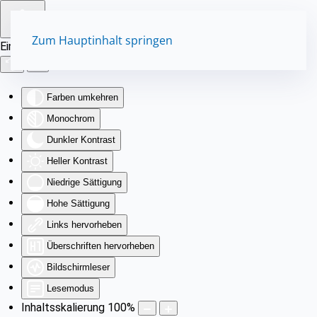
Zum Hauptinhalt springen
Eingabehilfen öffnen
Farben umkehren
Monochrom
Dunkler Kontrast
Heller Kontrast
Niedrige Sättigung
Hohe Sättigung
Links hervorheben
Überschriften hervorheben
Bildschirmleser
Lesemodus
Inhaltsskalierung
100
%