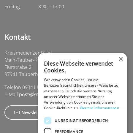
Freitag
8:30 – 13:00
Kontakt
Kreismedienzentrum
×
Main-Tauber-Kreis
Diese Webseite verwendet
Flurstraße 2
Cookies.
97941 Tauberbischofsheim-Distelhausen
Wir verwenden Cookies, um die
Benutzerfreundlichkeit unserer Website zu
Telefon 09341 84670
verbessern. Durch die weitere Nutzung
E-Mail
post@kmz-tbb.de
unserer Webseite stimmen Sie der
Verwendung von Cookies gemäß unserer
Cookie-Richtlinie zu.
Weitere Informationen
Newsletter
UNBEDINGT ERFORDERLICH
PERFORMANCE