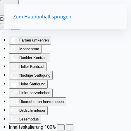
Zum Hauptinhalt springen
Eingabehilfen öffnen
Farben umkehren
Monochrom
Dunkler Kontrast
Heller Kontrast
Niedrige Sättigung
Hohe Sättigung
Links hervorheben
Überschriften hervorheben
Bildschirmleser
Lesemodus
Inhaltsskalierung
100
%