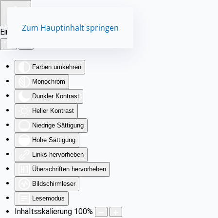
Zum Hauptinhalt springen
Eingabehilfen öffnen
Farben umkehren
Monochrom
Dunkler Kontrast
Heller Kontrast
Niedrige Sättigung
Hohe Sättigung
Links hervorheben
Überschriften hervorheben
Bildschirmleser
Lesemodus
Inhaltsskalierung
100
%