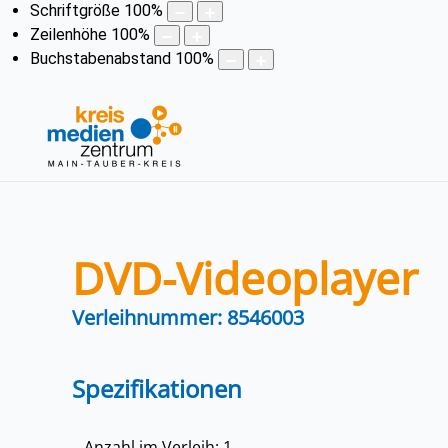
Schriftgröße
100
%
Zeilenhöhe
100
%
Buchstabenabstand
100
%
DVD-Videoplayer
Verleihnummer: 8546003
Spezifikationen
Anzahl im Verleih: 1