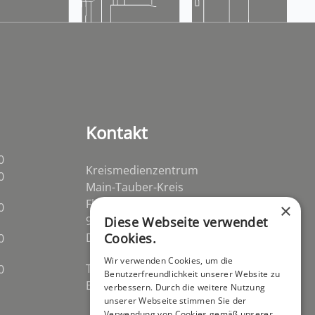
Kontakt
0
Kreismedienzentrum
0
Main-Tauber-Kreis
Flurstraße 2
0
×
97941 Tauberbischofsheim-
Diese Webseite verwendet
Distelhausen
Cookies.
0
Wir verwenden Cookies, um die
Telefon 09341 84670
0
Benutzerfreundlichkeit unserer Website zu
E-Mail
post@kmz-tbb.de
verbessern. Durch die weitere Nutzung
unserer Webseite stimmen Sie der
Verwendung von Cookies gemäß unserer