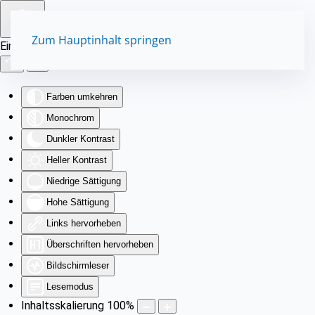
Zum Hauptinhalt springen
Eingabehilfen öffnen
Farben umkehren
Monochrom
Dunkler Kontrast
Heller Kontrast
Niedrige Sättigung
Hohe Sättigung
Links hervorheben
Überschriften hervorheben
Bildschirmleser
Lesemodus
Inhaltsskalierung
100
%