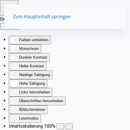
Zum Hauptinhalt springen
Eingabehilfen öffnen
Farben umkehren
Monochrom
Dunkler Kontrast
Heller Kontrast
Niedrige Sättigung
Hohe Sättigung
Links hervorheben
Überschriften hervorheben
Bildschirmleser
Lesemodus
Inhaltsskalierung
100
%