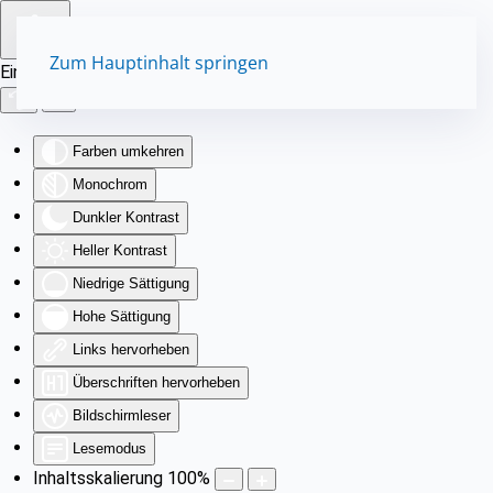
Zum Hauptinhalt springen
Eingabehilfen öffnen
Farben umkehren
Monochrom
Dunkler Kontrast
Heller Kontrast
Niedrige Sättigung
Hohe Sättigung
Links hervorheben
Überschriften hervorheben
Bildschirmleser
Lesemodus
Inhaltsskalierung
100
%