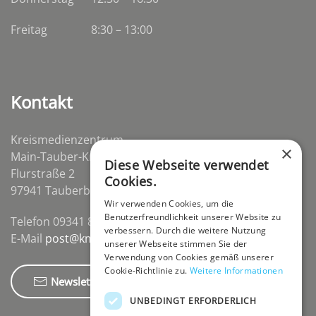
Freitag
8:30 – 13:00
Kontakt
Kreismedienzentrum
×
Main-Tauber-Kreis
Diese Webseite verwendet
Flurstraße 2
Cookies.
97941 Tauberbischofsheim-Distelhausen
Wir verwenden Cookies, um die
Benutzerfreundlichkeit unserer Website zu
Telefon 09341 84670
verbessern. Durch die weitere Nutzung
E-Mail
post@kmz-tbb.de
unserer Webseite stimmen Sie der
Verwendung von Cookies gemäß unserer
Cookie-Richtlinie zu.
Weitere Informationen
Newsletter
UNBEDINGT ERFORDERLICH