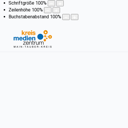
Schriftgröße
100
%
Zeilenhöhe
100
%
Buchstabenabstand
100
%
Fotobox II
Verleihnummer: 8500121
Mit dem Fotobox-Set können Schnappschüsse aufg
zusammenklappbar und leicht an den Veranstaltungsort z
montiert, auf dem die Fotoboxapp LumaBooth (Vollversion)
vorgenommen werden, unter anderem: