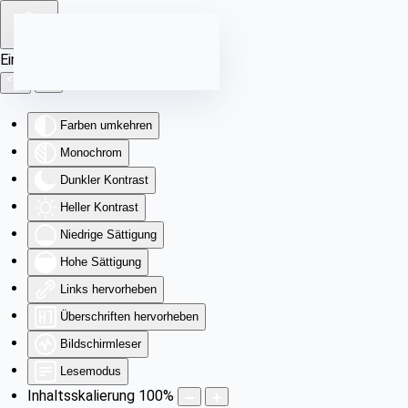
Zum Hauptinhalt springen
Eingabehilfen öffnen
Farben umkehren
Monochrom
Dunkler Kontrast
Heller Kontrast
Niedrige Sättigung
Hohe Sättigung
Links hervorheben
Überschriften hervorheben
Bildschirmleser
Lesemodus
Inhaltsskalierung
100
%