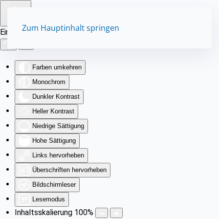
Zum Hauptinhalt springen
Eingabehilfen öffnen
Farben umkehren
Monochrom
Dunkler Kontrast
Heller Kontrast
Niedrige Sättigung
Hohe Sättigung
Links hervorheben
Überschriften hervorheben
Bildschirmleser
Lesemodus
Inhaltsskalierung
100
%