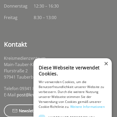
Donnerstag
12:30 – 16:30
Freitag
8:30 – 13:00
Kontakt
Kreismedienzentrum
×
Main-Tauber-Kreis
Diese Webseite verwendet
Flurstraße 2
Cookies.
97941 Tauberbischofsheim-Distelhausen
Wir verwenden Cookies, um die
Benutzerfreundlichkeit unserer Website zu
Telefon 09341 84670
verbessern. Durch die weitere Nutzung
E-Mail
post@kmz-tbb.de
unserer Webseite stimmen Sie der
Verwendung von Cookies gemäß unserer
Cookie-Richtlinie zu.
Weitere Informationen
Newsletter