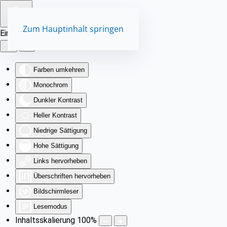
Zum Hauptinhalt springen
Eingabehilfen öffnen
Farben umkehren
Monochrom
Dunkler Kontrast
Heller Kontrast
Niedrige Sättigung
Hohe Sättigung
Links hervorheben
Überschriften hervorheben
Bildschirmleser
Lesemodus
Inhaltsskalierung
100
%