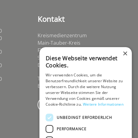
Kontakt
0
Kreismedienzentrum
0
Main-Tauber-Kreis
Flurstraße 2
0
×
97941 Tauberbischofsheim-
Diese Webseite verwendet
Distelhausen
Cookies.
0
Wir verwenden Cookies, um die
Telefon 09341 84670
0
Benutzerfreundlichkeit unserer Website zu
E-Mail
post@kmz-tbb.de
verbessern. Durch die weitere Nutzung
unserer Webseite stimmen Sie der
Verwendung von Cookies gemäß unserer
Newsletter
Cookie-Richtlinie zu.
Weitere Informationen
UNBEDINGT ERFORDERLICH
PERFORMANCE