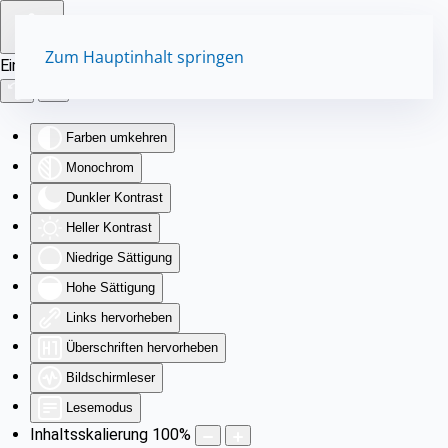
Zum Hauptinhalt springen
Eingabehilfen öffnen
Farben umkehren
Monochrom
Dunkler Kontrast
Heller Kontrast
Niedrige Sättigung
Hohe Sättigung
Links hervorheben
Überschriften hervorheben
Bildschirmleser
Lesemodus
Inhaltsskalierung
100
%