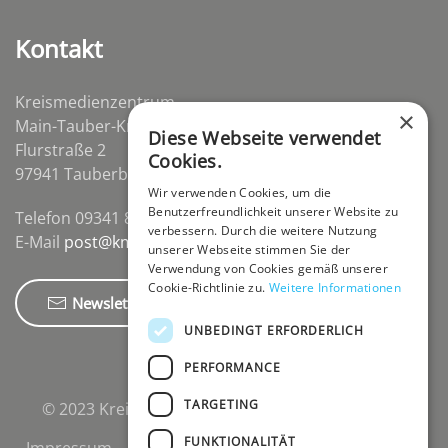
Kontakt
Kreismedienzentrum
×
Main-Tauber-Kreis
Diese Webseite verwendet
Flurstraße 2
Cookies.
97941 Tauberbischofsheim-Distelhausen
Wir verwenden Cookies, um die
Benutzerfreundlichkeit unserer Website zu
Telefon 09341 84670
verbessern. Durch die weitere Nutzung
E-Mail
post@kmz-tbb.de
unserer Webseite stimmen Sie der
Verwendung von Cookies gemäß unserer
Cookie-Richtlinie zu.
Weitere Informationen
Newsletter
UNBEDINGT ERFORDERLICH
PERFORMANCE
TARGETING
© 2023 Kreismedienzentrum Main-Tauber-Kreis.
FUNKTIONALITÄT
Impressum
Datenschutzerklärung
Cookies