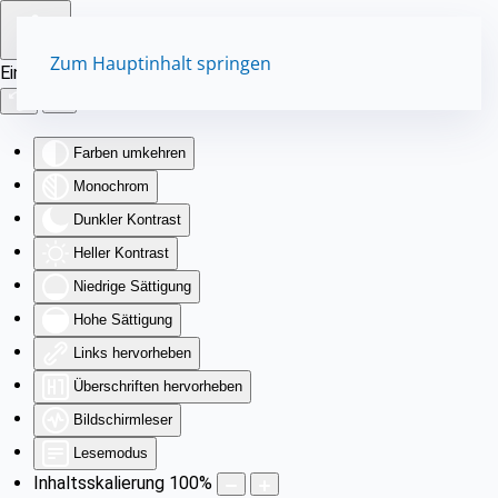
Zum Hauptinhalt springen
Eingabehilfen öffnen
Farben umkehren
Monochrom
Dunkler Kontrast
Heller Kontrast
Niedrige Sättigung
Hohe Sättigung
Links hervorheben
Überschriften hervorheben
Bildschirmleser
Lesemodus
Inhaltsskalierung
100
%