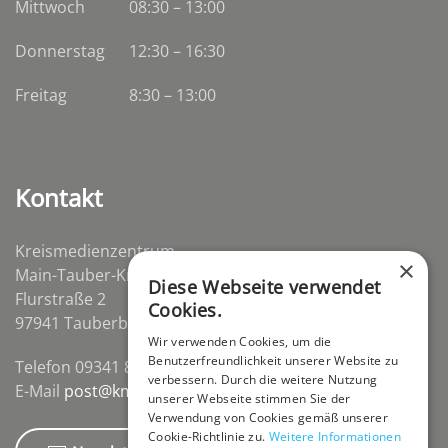
Mittwoch
08:30
–
13:00
Donnerstag
12:30 – 16:30
Freitag
8:30 – 13:00
Kontakt
Kreismedienzentrum
×
Main-Tauber-Kreis
Diese Webseite verwendet
Flurstraße 2
Cookies.
97941 Tauberbischofsheim-Distelhausen
Wir verwenden Cookies, um die
Benutzerfreundlichkeit unserer Website zu
Telefon 09341 84670
verbessern. Durch die weitere Nutzung
E-Mail
post@kmz-tbb.de
unserer Webseite stimmen Sie der
Verwendung von Cookies gemäß unserer
Cookie-Richtlinie zu.
Weitere Informationen