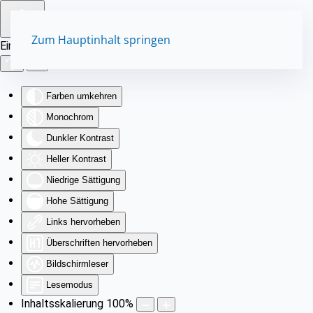
Zum Hauptinhalt springen
Eingabehilfen öffnen
Farben umkehren
Monochrom
Dunkler Kontrast
Heller Kontrast
Niedrige Sättigung
Hohe Sättigung
Links hervorheben
Überschriften hervorheben
Bildschirmleser
Lesemodus
Inhaltsskalierung
100
%