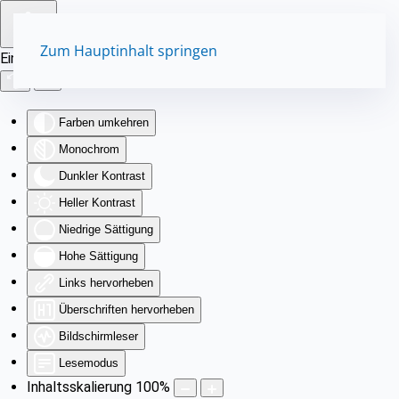
Zum Hauptinhalt springen
Eingabehilfen öffnen
Farben umkehren
Monochrom
Dunkler Kontrast
Heller Kontrast
Niedrige Sättigung
Hohe Sättigung
Links hervorheben
Überschriften hervorheben
Bildschirmleser
Lesemodus
Inhaltsskalierung
100
%