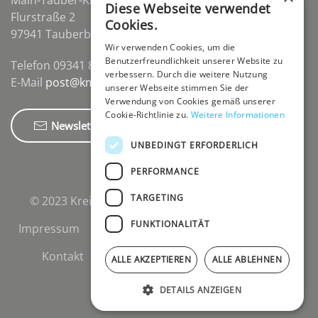
Main-Tauber-Kreis
Diese Webseite verwendet
Flurstraße 2
Cookies.
97941 Tauberbischofsheim-Distelhausen
Wir verwenden Cookies, um die
Benutzerfreundlichkeit unserer Website zu
Telefon 09341 84670
verbessern. Durch die weitere Nutzung
E-Mail
post@kmz-tbb.de
unserer Webseite stimmen Sie der
Verwendung von Cookies gemäß unserer
Cookie-Richtlinie zu.
Weitere Informationen
Newsletter
UNBEDINGT ERFORDERLICH
PERFORMANCE
TARGETING
© 2023 Kreismedienzentrum Main-Tauber-Kreis.
FUNKTIONALITÄT
Impressum
Datenschutzerklärung
Cookies
Kontakt
Newsletter
Support-Login
ALLE AKZEPTIEREN
ALLE ABLEHNEN
Logout
DETAILS ANZEIGEN