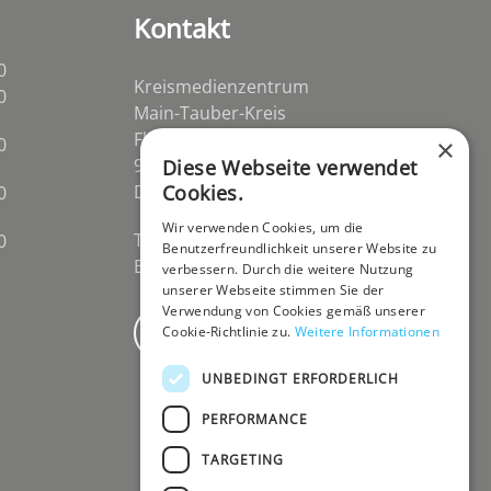
Kontakt
0
Kreismedienzentrum
0
Main-Tauber-Kreis
Flurstraße 2
0
×
97941 Tauberbischofsheim-
Diese Webseite verwendet
Distelhausen
Cookies.
0
Wir verwenden Cookies, um die
Telefon 09341 84670
0
Benutzerfreundlichkeit unserer Website zu
E-Mail
post@kmz-tbb.de
verbessern. Durch die weitere Nutzung
unserer Webseite stimmen Sie der
Verwendung von Cookies gemäß unserer
Newsletter
Cookie-Richtlinie zu.
Weitere Informationen
UNBEDINGT ERFORDERLICH
PERFORMANCE
TARGETING