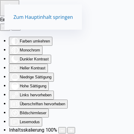
Zum Hauptinhalt springen
Eingabehilfen öffnen
Farben umkehren
Monochrom
Dunkler Kontrast
Heller Kontrast
Niedrige Sättigung
Hohe Sättigung
Links hervorheben
Überschriften hervorheben
Bildschirmleser
Lesemodus
Inhaltsskalierung
100
%