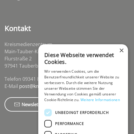
Kontakt
Kreismedienzentrum
×
Main-Tauber-Kreis
Diese Webseite verwendet
Flurstraße 2
Cookies.
97941 Tauberbischofsheim-Distelhausen
Wir verwenden Cookies, um die
Benutzerfreundlichkeit unserer Website zu
Telefon 09341 84670
verbessern. Durch die weitere Nutzung
E-Mail
post@kmz-tbb.de
unserer Webseite stimmen Sie der
Verwendung von Cookies gemäß unserer
Cookie-Richtlinie zu.
Weitere Informationen
Newsletter
UNBEDINGT ERFORDERLICH
PERFORMANCE