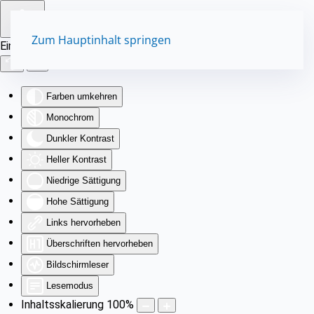
Zum Hauptinhalt springen
Eingabehilfen öffnen
Farben umkehren
Monochrom
Dunkler Kontrast
Heller Kontrast
Niedrige Sättigung
Hohe Sättigung
Links hervorheben
Überschriften hervorheben
Bildschirmleser
Lesemodus
Inhaltsskalierung
100
%