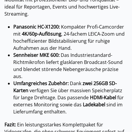
ideal für Reportagen, Events und hochwertiges Live-
Streaming.
Panasonic HC-X1200:
Kompakter Profi-Camcorder
mit
4K/60p-Auflösung
, 24-fachem LEICA-Zoom und
hocheffizienter Bildstabilisierung für ruhige
Aufnahmen aus der Hand.
Sennheiser MKE 600:
Das Industriestandard-
Richtmikrofon liefert glasklaren Broadcast-Sound
und blendet störende Nebengeräusche präzise
aus.
Umfangreiches Zubehör:
Dank
zwei 256GB SD-
Karten
verfügen Sie über massiven Speicherplatz
für lange Drehtage. Das passende
HDMI-Kabel
für
externes Monitoring sowie das
Ladekabel
sind im
Lieferumfang enthalten.
Fazit:
Ein leistungsstarkes Komplettpaket für
Videografen, die ohne schweres Equipment sofort auf