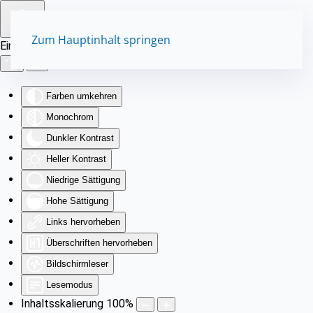
Zum Hauptinhalt springen
Eingabehilfen öffnen
Farben umkehren
Monochrom
Dunkler Kontrast
Heller Kontrast
Niedrige Sättigung
Hohe Sättigung
Links hervorheben
Überschriften hervorheben
Bildschirmleser
Lesemodus
Inhaltsskalierung
100
%