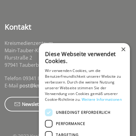
Kontakt
Kreismedienzentrum
×
Main-Tauber-Kreis
Diese Webseite verwendet
Flurstraße 2
Cookies.
97941 Tauberbischofsheim-Distelhausen
Wir verwenden Cookies, um die
Benutzerfreundlichkeit unserer Website zu
Telefon 09341 84670
verbessern. Durch die weitere Nutzung
E-Mail
post@kmz-tbb.de
unserer Webseite stimmen Sie der
Verwendung von Cookies gemäß unserer
Cookie-Richtlinie zu.
Weitere Informationen
Newsletter
UNBEDINGT ERFORDERLICH
PERFORMANCE
TARGETING