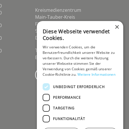
0
Kreismedienzentrum
0
Main-Tauber-Kreis
Flurstraße 2
0
×
97941 Tauberbischofsheim-
Diese Webseite verwendet
Distelhausen
Cookies.
0
Wir verwenden Cookies, um die
Telefon 09341 84670
0
Benutzerfreundlichkeit unserer Website zu
E-Mail
post@kmz-tbb.de
verbessern. Durch die weitere Nutzung
unserer Webseite stimmen Sie der
Verwendung von Cookies gemäß unserer
Newsletter
Cookie-Richtlinie zu.
Weitere Informationen
UNBEDINGT ERFORDERLICH
PERFORMANCE
TARGETING
FUNKTIONALITÄT