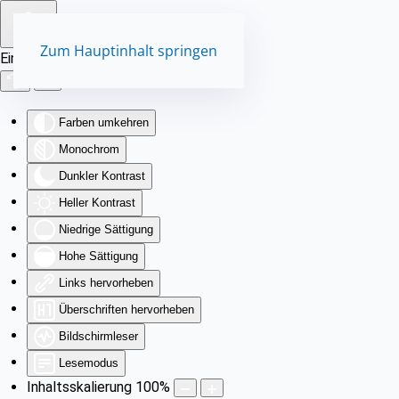
Zum Hauptinhalt springen
Eingabehilfen öffnen
Farben umkehren
Monochrom
Dunkler Kontrast
Heller Kontrast
Niedrige Sättigung
Hohe Sättigung
Links hervorheben
Überschriften hervorheben
Bildschirmleser
Lesemodus
Inhaltsskalierung
100
%