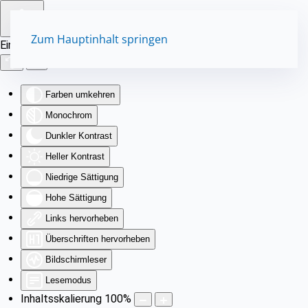
Zum Hauptinhalt springen
Eingabehilfen öffnen
Farben umkehren
Monochrom
Dunkler Kontrast
Heller Kontrast
Niedrige Sättigung
Hohe Sättigung
Links hervorheben
Überschriften hervorheben
Bildschirmleser
Lesemodus
Inhaltsskalierung
100
%