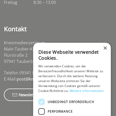
Freitag
8:30 – 13:00
Kontakt
Kreismedienzentrum
×
Main-Tauber-Kreis
Diese Webseite verwendet
Flurstraße 2
Cookies.
97941 Tauberbischofsheim-Distelhausen
Wir verwenden Cookies, um die
Benutzerfreundlichkeit unserer Website zu
Telefon 09341 84670
verbessern. Durch die weitere Nutzung
E-Mail
post@kmz-tbb.de
unserer Webseite stimmen Sie der
Verwendung von Cookies gemäß unserer
Cookie-Richtlinie zu.
Weitere Informationen
Newsletter
UNBEDINGT ERFORDERLICH
PERFORMANCE