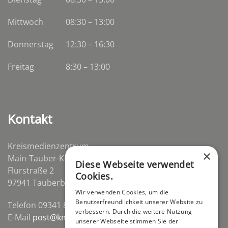
Mittwoch
08:30
–
13:00
Donnerstag
12:30 – 16:30
Freitag
8:30 – 13:00
Kontakt
Kreismedienzentrum
×
Main-Tauber-Kreis
Diese Webseite verwendet
Flurstraße 2
Cookies.
97941 Tauberbischofsheim-Distelhausen
Wir verwenden Cookies, um die
Benutzerfreundlichkeit unserer Website zu
Telefon 09341 84670
verbessern. Durch die weitere Nutzung
E-Mail
post@kmz-tbb.de
unserer Webseite stimmen Sie der