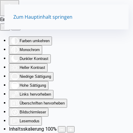
Zum Hauptinhalt springen
Eingabehilfen öffnen
Farben umkehren
Monochrom
Dunkler Kontrast
Heller Kontrast
Niedrige Sättigung
Hohe Sättigung
Links hervorheben
Überschriften hervorheben
Bildschirmleser
Lesemodus
Inhaltsskalierung
100
%