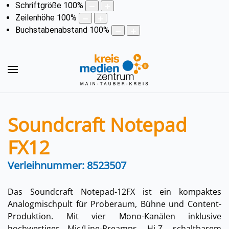
Schriftgröße
100
%
Zeilenhöhe
100
%
Buchstabenabstand
100
%
Soundcraft Notepad
FX12
Verleihnummer: 8523507
Das Soundcraft Notepad-12FX ist ein kompaktes
Analogmischpult für Proberaum, Bühne und Content-
Produktion. Mit vier Mono-Kanälen inklusive
hochwertiger Mic/Line-Preamps, Hi‑Z, schaltbarem