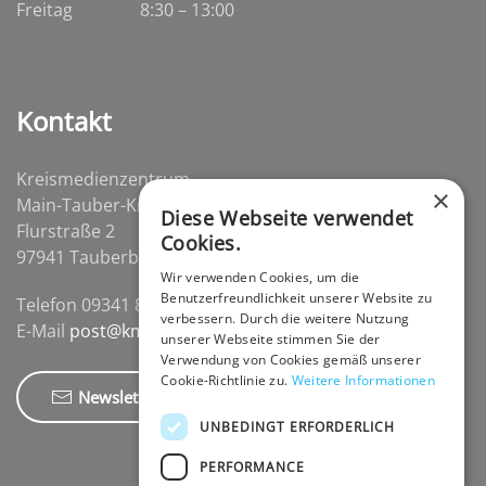
Freitag
8:30 – 13:00
Kontakt
Kreismedienzentrum
×
Main-Tauber-Kreis
Diese Webseite verwendet
Flurstraße 2
Cookies.
97941 Tauberbischofsheim-Distelhausen
Wir verwenden Cookies, um die
Benutzerfreundlichkeit unserer Website zu
Telefon 09341 84670
verbessern. Durch die weitere Nutzung
E-Mail
post@kmz-tbb.de
unserer Webseite stimmen Sie der
Verwendung von Cookies gemäß unserer
Cookie-Richtlinie zu.
Weitere Informationen
Newsletter
UNBEDINGT ERFORDERLICH
PERFORMANCE