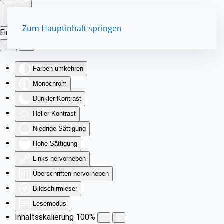
Zum Hauptinhalt springen
Eingabehilfen öffnen
Farben umkehren
Monochrom
Dunkler Kontrast
Heller Kontrast
Niedrige Sättigung
Hohe Sättigung
Links hervorheben
Überschriften hervorheben
Bildschirmleser
Lesemodus
Inhaltsskalierung
100
%