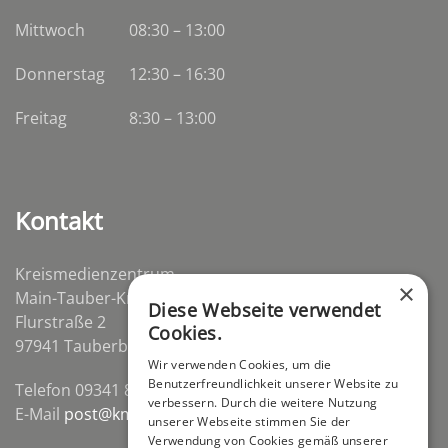
Mittwoch
08:30
–
13:00
Donnerstag
12:30 – 16:30
Freitag
8:30 – 13:00
Kontakt
Kreismedienzentrum
×
Main-Tauber-Kreis
Diese Webseite verwendet
Flurstraße 2
Cookies.
97941 Tauberbischofsheim-Distelhausen
Wir verwenden Cookies, um die
Benutzerfreundlichkeit unserer Website zu
Telefon 09341 84670
verbessern. Durch die weitere Nutzung
E-Mail
post@kmz-tbb.de
unserer Webseite stimmen Sie der
Verwendung von Cookies gemäß unserer