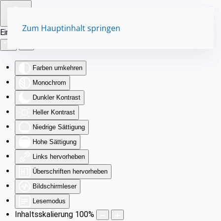
Zum Hauptinhalt springen
Eingabehilfen öffnen
Farben umkehren
Monochrom
Dunkler Kontrast
Heller Kontrast
Niedrige Sättigung
Hohe Sättigung
Links hervorheben
Überschriften hervorheben
Bildschirmleser
Lesemodus
Inhaltsskalierung
100
%