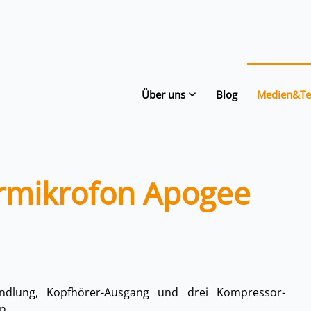
Über uns
Blog
Medien&Te
rmikrofon Apogee
ndlung, Kopfhörer-Ausgang und drei Kompressor-
en