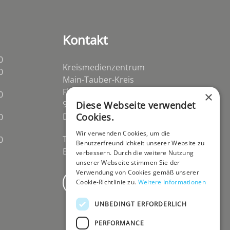
Kontakt
0
Kreismedienzentrum
0
Main-Tauber-Kreis
Flurstraße 2
0
×
97941 Tauberbischofsheim-
Diese Webseite verwendet
Distelhausen
Cookies.
0
Wir verwenden Cookies, um die
Telefon 09341 84670
0
Benutzerfreundlichkeit unserer Website zu
E-Mail
post@kmz-tbb.de
verbessern. Durch die weitere Nutzung
unserer Webseite stimmen Sie der
Verwendung von Cookies gemäß unserer
Newsletter
Cookie-Richtlinie zu.
Weitere Informationen
UNBEDINGT ERFORDERLICH
PERFORMANCE