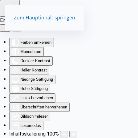
Zum Hauptinhalt springen
Eingabehilfen öffnen
Farben umkehren
Monochrom
Dunkler Kontrast
Heller Kontrast
Niedrige Sättigung
Hohe Sättigung
Links hervorheben
Überschriften hervorheben
Bildschirmleser
Lesemodus
Inhaltsskalierung
100
%