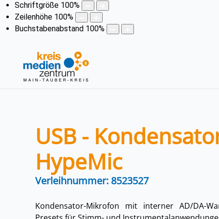
Schriftgröße
100
%
Zeilenhöhe
100
%
Buchstabenabstand
100
%
USB - Kondensato
HypeMic
Verleihnummer: 8523527
Kondensator-Mikrofon mit interner AD/DA-Wa
Presets für Stimm- und Instrumentalanwendung