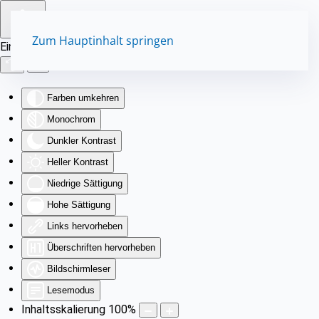
Zum Hauptinhalt springen
Eingabehilfen öffnen
Farben umkehren
Monochrom
Dunkler Kontrast
Heller Kontrast
Niedrige Sättigung
Hohe Sättigung
Links hervorheben
Überschriften hervorheben
Bildschirmleser
Lesemodus
Inhaltsskalierung
100
%