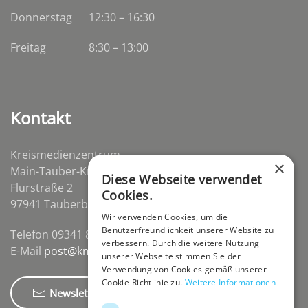
Donnerstag
12:30 – 16:30
Freitag
8:30 – 13:00
Kontakt
Kreismedienzentrum
×
Main-Tauber-Kreis
Diese Webseite verwendet
Flurstraße 2
Cookies.
97941 Tauberbischofsheim-Distelhausen
Wir verwenden Cookies, um die
Benutzerfreundlichkeit unserer Website zu
Telefon 09341 84670
verbessern. Durch die weitere Nutzung
E-Mail
post@kmz-tbb.de
unserer Webseite stimmen Sie der
Verwendung von Cookies gemäß unserer
Cookie-Richtlinie zu.
Weitere Informationen
Newsletter