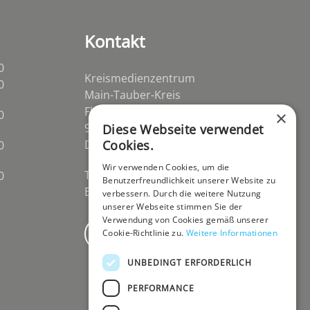
Kontakt
0
Kreismedienzentrum
0
Main-Tauber-Kreis
Flurstraße 2
×
0
97941 Tauberbischofsheim-
Diese Webseite verwendet
Cookies.
Distelhausen
0
Wir verwenden Cookies, um die
Telefon 09341 84670
0
Benutzerfreundlichkeit unserer Website zu
E-Mail
post@kmz-tbb.de
verbessern. Durch die weitere Nutzung
unserer Webseite stimmen Sie der
Verwendung von Cookies gemäß unserer
Cookie-Richtlinie zu.
Weitere Informationen
Newsletter
UNBEDINGT ERFORDERLICH
PERFORMANCE