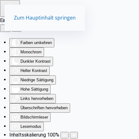
Zum Hauptinhalt springen
Eingabehilfen öffnen
Farben umkehren
Monochrom
Dunkler Kontrast
Heller Kontrast
Niedrige Sättigung
Hohe Sättigung
Links hervorheben
Überschriften hervorheben
Bildschirmleser
Lesemodus
Inhaltsskalierung
100
%