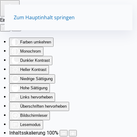
Zum Hauptinhalt springen
Eingabehilfen öffnen
Farben umkehren
Monochrom
Dunkler Kontrast
Heller Kontrast
Niedrige Sättigung
Hohe Sättigung
Links hervorheben
Überschriften hervorheben
Bildschirmleser
Lesemodus
Inhaltsskalierung
100
%