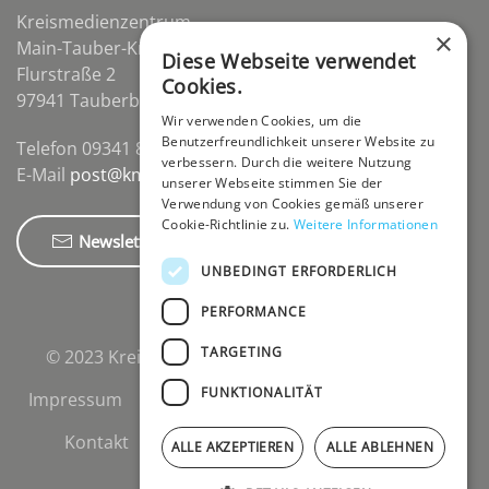
Kreismedienzentrum
×
Main-Tauber-Kreis
Diese Webseite verwendet
Flurstraße 2
Cookies.
97941 Tauberbischofsheim-Distelhausen
Wir verwenden Cookies, um die
Benutzerfreundlichkeit unserer Website zu
Telefon 09341 84670
verbessern. Durch die weitere Nutzung
E-Mail
post@kmz-tbb.de
unserer Webseite stimmen Sie der
Verwendung von Cookies gemäß unserer
Cookie-Richtlinie zu.
Weitere Informationen
Newsletter
UNBEDINGT ERFORDERLICH
PERFORMANCE
TARGETING
© 2023 Kreismedienzentrum Main-Tauber-Kreis.
FUNKTIONALITÄT
Impressum
Datenschutzerklärung
Cookies
Kontakt
Newsletter
Support-Login
ALLE AKZEPTIEREN
ALLE ABLEHNEN
Logout