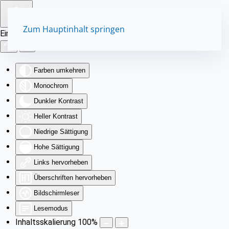
Zum Hauptinhalt springen
Eingabehilfen öffnen
Farben umkehren
Monochrom
Dunkler Kontrast
Heller Kontrast
Niedrige Sättigung
Hohe Sättigung
Links hervorheben
Überschriften hervorheben
Bildschirmleser
Lesemodus
Inhaltsskalierung
100
%